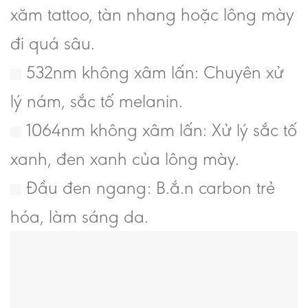
xăm tattoo, tàn nhang hoặc lông mày
đi quá sâu.
532nm không xâm lấn: Chuyên xử
lý nám, sắc tố melanin.
1064nm không xâm lấn: Xử lý sắc tố
xanh, đen xanh của lông mày.
Đầu đen ngang: B.ắ.n carbon trẻ
hóa, làm sáng da.