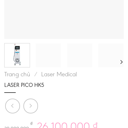
Trang chủ
/
Laser Medical
LASER PICO HK5
26.100.000
₫
₫