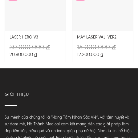
LASER HERO V3
MÁY LASER VALI VER2
30.000.000
₫
15.000.000
₫
20.800.000
₫
12.200.000
₫
GIỚI THIỆU
Sứ mệnh của chúng tôi là 'Nâng Tầm Nhan Sắc Việt', với tâm huyết và
sự đam mê, Hà Thành Medical cam kết mang đến các giải pháp làm
đẹp tiên tiến, hiệu quả và an toàn, giúp phụ nữ Việt Nam tự tin thể hiện
vẻ đẹp tự nhiên và cuốn hút, từng bước đi lên tầm cao mới trong hành