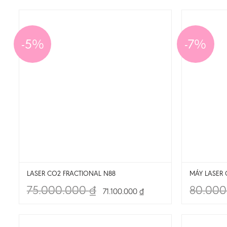
-5%
-7%
LASER CO2 FRACTIONAL N88
MÁY LASER 
75.000.000
₫
80.00
71.100.000
₫