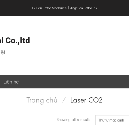
|
E2 Pen Tattoo Machines
Angelica Tattoo Ink
 Co.,ltd
ệt
Liên hệ
Trang chủ
/
Laser CO2
Showing all 6 results