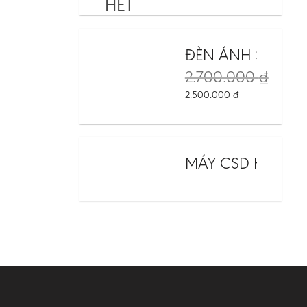
HẾT
HÀNG
ĐÈN ÁNH SÁNG 
2.700.000
₫
2.500.000
₫
MÁY CSD HCR SK