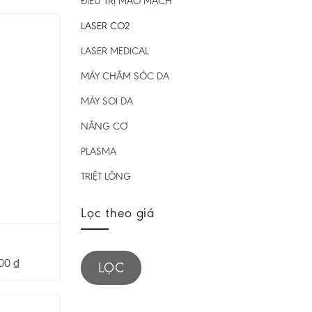
ĐIỀU TRỊ MAO MẠCH
LASER CO2
LASER MEDICAL
MÁY CHĂM SÓC DA
MÁY SOI DA
NÂNG CƠ
PLASMA
TRIỆT LÔNG
Lọc theo giá
000
₫
LỌC