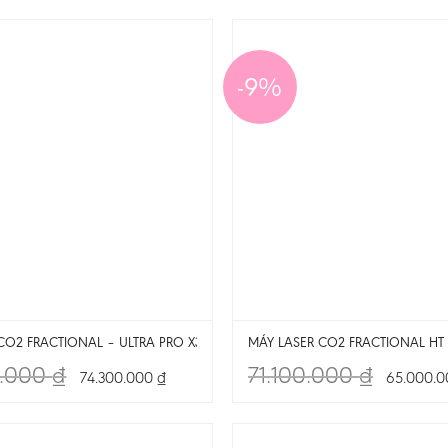
-9%
CO2 FRACTIONAL – ULTRA PRO X3
MÁY LASER CO2 FRACTIONAL HT
0.000
₫
71.100.000
₫
74.300.000
₫
65.000.