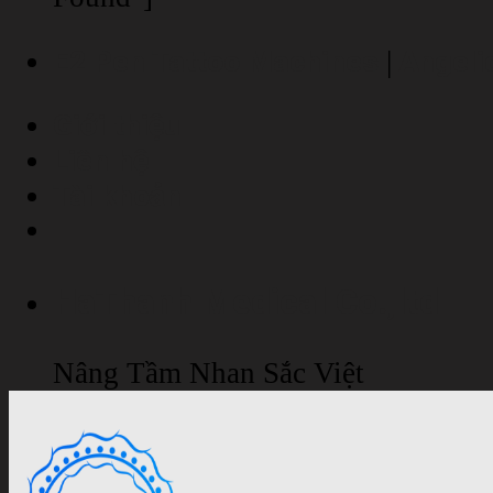
E2 Pen Tattoo Machines
Angeli
|
Giới thiệu
Liên hệ
Tài khoản
HaThanh Medical Co.,ltd
Nâng Tầm Nhan Sắc Việt