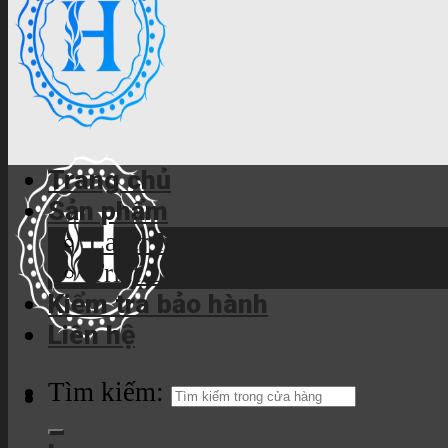
Trang chủ
Sản phẩm
Laser Medical
Triệt Lông
Kiểm tra bảo hành
Liên hệ
Tìm kiếm: