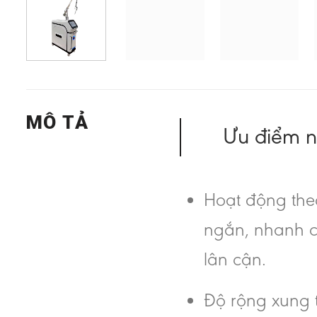
MÔ TẢ
Ưu điểm n
Hoạt động theo
ngắn, nhanh c
lân cận.
Độ rộng xung t