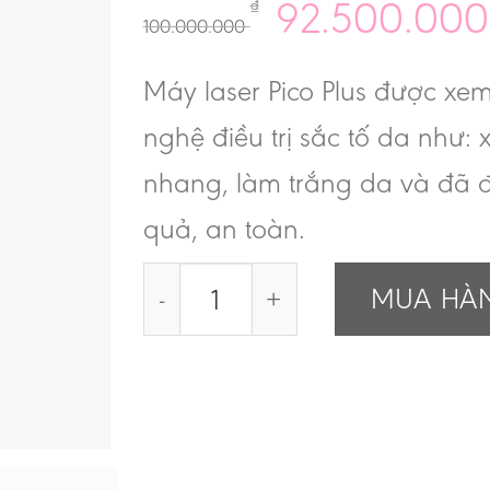
92.500.00
₫
100.000.000
Máy laser Pico Plus được x
nghệ điều trị sắc tố da như:
nhang, làm trắng da và đã 
quả, an toàn.
Máy Laser Pico Tera Plus số lượn
MUA HÀ