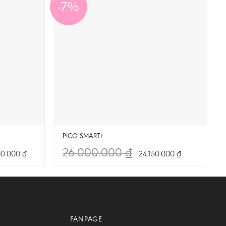
-7%
PICO SMART+
26.000.000
₫
00.000
₫
24.150.000
₫
FANPAGE