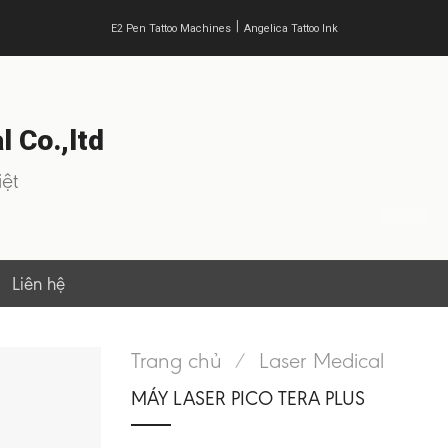
|
E2 Pen Tattoo Machines
Angelica Tattoo Ink
 Co.,ltd
ệt
Liên hệ
Trang chủ
/
Laser Medical
MÁY LASER PICO TERA PLUS