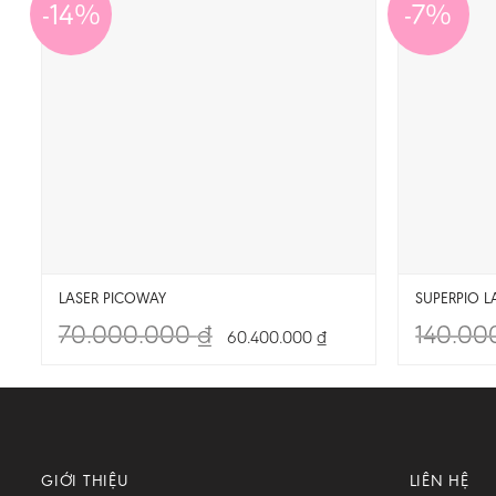
-14%
-7%
LASER PICOWAY
SUPERPIO L
70.000.000
₫
140.00
60.400.000
₫
GIỚI THIỆU
LIÊN HỆ