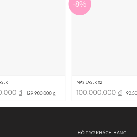
-8%
ASER
MÁY LASER X2
0.000
₫
100.000.000
₫
129.900.000
₫
92.5
HỖ TRỢ KHÁCH HÀNG