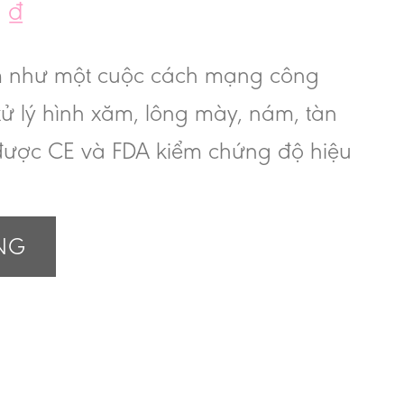
0
₫
em như một cuộc cách mạng công
 xử lý hình xăm, lông mày, nám, tàn
được CE và FDA kiểm chứng độ hiệu
g
NG