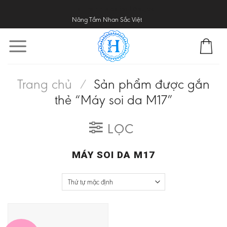
Skip
HaThanh Medical Co.,ltd
Nâng Tầm Nhan Sắc Việt
to
content
Trang chủ
/
Sản phẩm được gắn
thẻ “Máy soi da M17”
LỌC
MÁY SOI DA M17