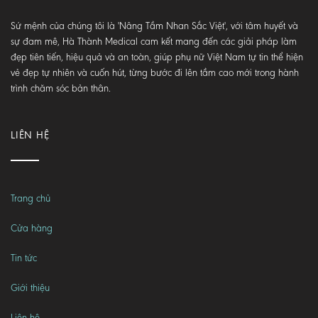
Sứ mệnh của chúng tôi là 'Nâng Tầm Nhan Sắc Việt', với tâm huyết và
sự đam mê, Hà Thành Medical cam kết mang đến các giải pháp làm
đẹp tiên tiến, hiệu quả và an toàn, giúp phụ nữ Việt Nam tự tin thể hiện
vẻ đẹp tự nhiên và cuốn hút, từng bước đi lên tầm cao mới trong hành
trình chăm sóc bản thân.
LIÊN HỆ
Trang chủ
Cửa hàng
Tin tức
Giới thiệu
Liên hệ