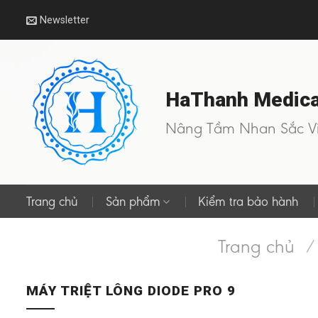
Skip
Newsletter
to
content
HaThanh Medical
Nâng Tầm Nhan Sắc Vi
Trang chủ
Sản phẩm
Kiểm tra bảo hành
Trang chủ
/
MÁY TRIỆT LÔNG DIODE PRO 9