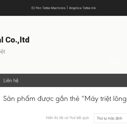
|
E2 Pen Tattoo Machines
Angelica Tattoo Ink
 Co.,ltd
ệt
Liên hệ
Sản phẩm được gắn thẻ “Máy triệt lông
Hiển thị tất cả %d kết quả