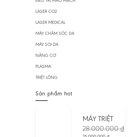
ĐIỀU TRỊ MAO MẠCH
LASER CO2
LASER MEDICAL
MÁY CHĂM SÓC DA
MÁY SOI DA
NÂNG CƠ
PLASMA
TRIỆT LÔNG
Sản phẩm hot
MÁY TRIỆT LÔNG 
28.000.000
₫
25.000.000
₫