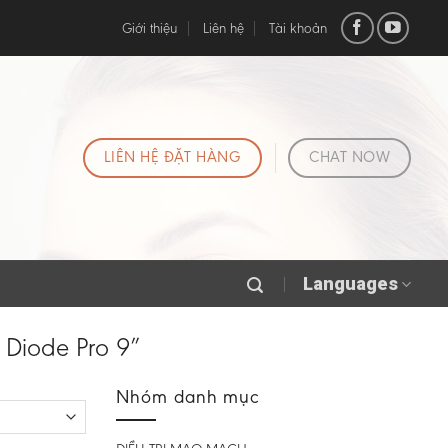
Giới thiệu
Liên hệ
Tài khoản
LIÊN HỆ ĐẶT HÀNG
CHAT NOW
Languages
 Diode Pro 9”
Nhóm danh mục