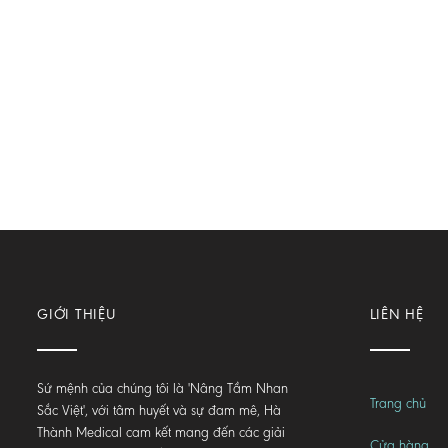
GIỚI THIỆU
LIÊN HỆ
Sứ mệnh của chúng tôi là 'Nâng Tầm Nhan
Trang chủ
Sắc Việt', với tâm huyết và sự đam mê, Hà
Thành Medical cam kết mang đến các giải
Cửa hàng