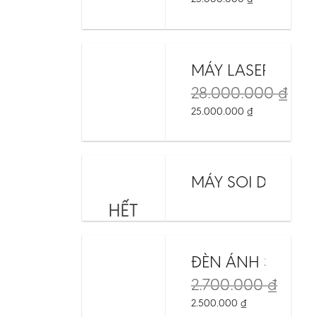
MÁY LASER NEO 
28.000.000
₫
25.000.000
₫
MÁY SOI DA MAO
HẾT
HÀNG
ĐÈN ÁNH SÁNG 
2.700.000
₫
2.500.000
₫