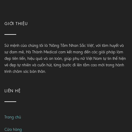
GIỚI THIỆU
Sứ mệnh của chúng tôi là 'Nâng Tầm Nhan Sắc Việt', với tâm huyết và
sự đam mê, Hà Thành Medical cam kết mang đến các giải pháp làm
đẹp tiên tiến, hiệu quả và an toàn, giúp phụ nữ Việt Nam tự tin thể hiện
vẻ đẹp tự nhiên và cuốn hút, từng bước đi lên tầm cao mới trong hành
trình chăm sóc bản thân.
LIÊN HỆ
Trang chủ
Cửa hàng