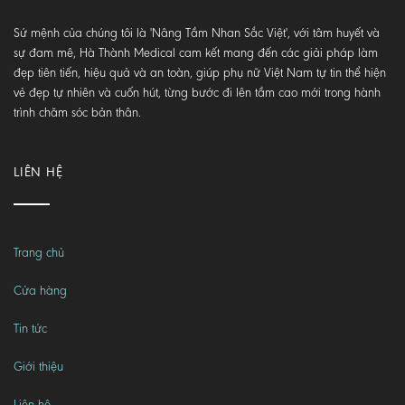
Sứ mệnh của chúng tôi là 'Nâng Tầm Nhan Sắc Việt', với tâm huyết và
sự đam mê, Hà Thành Medical cam kết mang đến các giải pháp làm
đẹp tiên tiến, hiệu quả và an toàn, giúp phụ nữ Việt Nam tự tin thể hiện
vẻ đẹp tự nhiên và cuốn hút, từng bước đi lên tầm cao mới trong hành
trình chăm sóc bản thân.
LIÊN HỆ
Trang chủ
Cửa hàng
Tin tức
Giới thiệu
Liên hệ