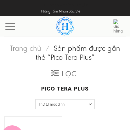
Skip
HaThanh Medical Co.,ltd
Nâng Tầm Nhan Sắc Việt
to
content
Trang chủ
/
Sản phẩm được gắn
thẻ “Pico Tera Plus”
LỌC
PICO TERA PLUS