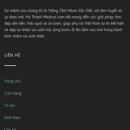
Sứ mệnh của chúng tôi là 'Nâng Tầm Nhan Sắc Việt', với tâm huyết và
sự đam mê, Hà Thành Medical cam kết mang đến các giải pháp làm
đẹp tiên tiến, hiệu quả và an toàn, giúp phụ nữ Việt Nam tự tin thể hiện
vẻ đẹp tự nhiên và cuốn hút, từng bước đi lên tầm cao mới trong hành
trình chăm sóc bản thân.
LIÊN HỆ
Trang chủ
Cửa hàng
Tin tức
Giới thiệu
Liên hệ