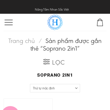
Skip
HaThanh Medical Co.,ltd
Nâng Tầm Nhan Sắc Việt
to
content
Trang chủ
/
Sản phẩm được gắn
thẻ “Soprano 2in1”
LỌC
SOPRANO 2IN1